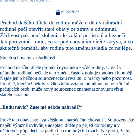
Ilustrační foto, zdroj Pexels.com
19/02/2026
Příchod dalšího dítěte do rodiny může u dětí v náhradní
rodinné péči otevřít staré obavy ze ztráty a odmítnutí.
Žárlivost pak není zlobení, ale volání po jistotě a bezpečí.
Jak porozumět tomu, co se pod chováním dítěte skrývá, a co
skutečně pomáhá, aby rodina tuto změnu zvládla co nejlépe.
Strach schovaný za žárlivostí
Příchod dalšího dítěte promění dynamiku každé rodiny. U dětí v
náhradní rodinné péči ale tato změna často zasahuje mnohem hlouběji.
Nejde jen o běžnou sourozeneckou rivalitu, o hračky nebo pozornost.
Pro dítě, které už někdy zažilo ztrátu vztahu, odmítnutí nebo střídání
pečujících osob, může nový sourozenec znamenat znovuotevření
starého strachu.
„Budu navíc? Zase mě někdo nahradí?“
Právě tato obava stojí za většinou „náročného chování“. Sourozenecké
napětí výrazně ovlivňuje adaptaci dítěte po přijetí do rodiny a v
některých případech se podílí i na rodinných krizích. Ne proto, že by