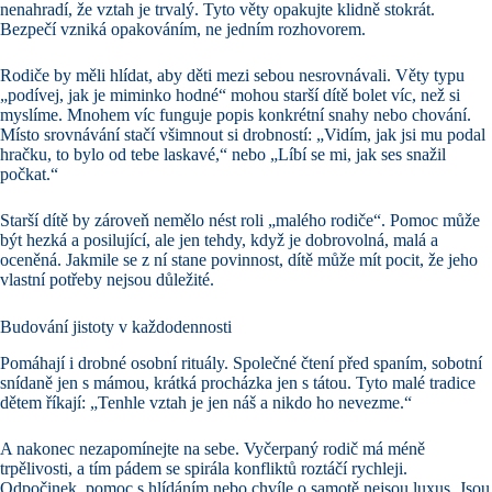
nenahradí, že vztah je trvalý. Tyto věty opakujte klidně stokrát.
Bezpečí vzniká opakováním, ne jedním rozhovorem.
Rodiče by měli hlídat, aby děti mezi sebou nesrovnávali. Věty typu
„podívej, jak je miminko hodné“ mohou starší dítě bolet víc, než si
myslíme. Mnohem víc funguje popis konkrétní snahy nebo chování.
Místo srovnávání stačí všimnout si drobností: „Vidím, jak jsi mu podal
hračku, to bylo od tebe laskavé,“ nebo „Líbí se mi, jak ses snažil
počkat.“
Starší dítě by zároveň nemělo nést roli „malého rodiče“. Pomoc může
být hezká a posilující, ale jen tehdy, když je dobrovolná, malá a
oceněná. Jakmile se z ní stane povinnost, dítě může mít pocit, že jeho
vlastní potřeby nejsou důležité.
Budování jistoty v každodennosti
Pomáhají i drobné osobní rituály. Společné čtení před spaním, sobotní
snídaně jen s mámou, krátká procházka jen s tátou. Tyto malé tradice
dětem říkají: „Tenhle vztah je jen náš a nikdo ho nevezme.“
A nakonec nezapomínejte na sebe. Vyčerpaný rodič má méně
trpělivosti, a tím pádem se spirála konfliktů roztáčí rychleji.
Odpočinek, pomoc s hlídáním nebo chvíle o samotě nejsou luxus. Jsou