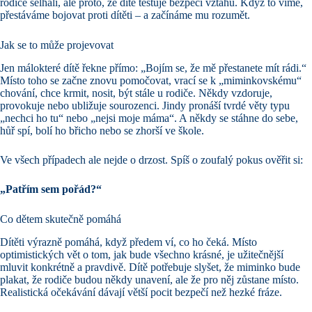
rodiče selhali, ale proto, že dítě testuje bezpečí vztahu. Když to víme,
přestáváme bojovat proti dítěti – a začínáme mu rozumět.
Jak se to může projevovat
Jen málokteré dítě řekne přímo: „Bojím se, že mě přestanete mít rádi.“
Místo toho se začne znovu pomočovat, vrací se k „miminkovskému“
chování, chce krmit, nosit, být stále u rodiče. Někdy vzdoruje,
provokuje nebo ubližuje sourozenci. Jindy pronáší tvrdé věty typu
„nechci ho tu“ nebo „nejsi moje máma“. A někdy se stáhne do sebe,
hůř spí, bolí ho břicho nebo se zhorší ve škole.
Ve všech případech ale nejde o drzost. Spíš o zoufalý pokus ověřit si:
„Patřím sem pořád?“
Co dětem skutečně pomáhá
Dítěti výrazně pomáhá, když předem ví, co ho čeká. Místo
optimistických vět o tom, jak bude všechno krásné, je užitečnější
mluvit konkrétně a pravdivě. Dítě potřebuje slyšet, že miminko bude
plakat, že rodiče budou někdy unavení, ale že pro něj zůstane místo.
Realistická očekávání dávají větší pocit bezpečí než hezké fráze.