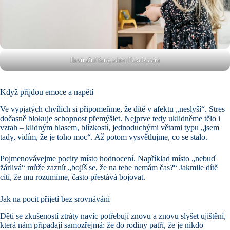
Ilustrační foto, zdroj Pexels.com
Když přijdou emoce a napětí
Ve vypjatých chvílích si připomeňme, že dítě v afektu „neslyší“. Stres
dočasně blokuje schopnost přemýšlet. Nejprve tedy uklidněme tělo i
vztah – klidným hlasem, blízkostí, jednoduchými větami typu „jsem
tady, vidím, že je toho moc“. Až potom vysvětlujme, co se stalo.
Pojmenovávejme pocity místo hodnocení. Například místo „nebuď
žárlivá“ může zaznít „bojíš se, že na tebe nemám čas?“ Jakmile dítě
cítí, že mu rozumíme, často přestává bojovat.
Jak na pocit přijetí bez srovnávání
Děti se zkušeností ztráty navíc potřebují znovu a znovu slyšet ujištění,
která nám připadají samozřejmá: že do rodiny patří, že je nikdo