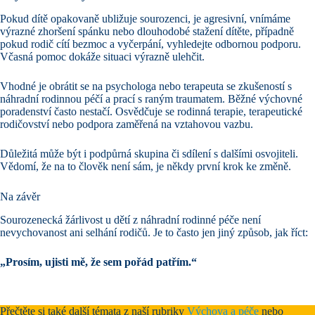
Pokud dítě opakovaně ubližuje sourozenci, je agresivní, vnímáme
výrazné zhoršení spánku nebo dlouhodobé stažení dítěte, případně
pokud rodič cítí bezmoc a vyčerpání, vyhledejte odbornou podporu.
Včasná pomoc dokáže situaci výrazně ulehčit.
Vhodné je obrátit se na psychologa nebo terapeuta se zkušeností s
náhradní rodinnou péčí a prací s raným traumatem. Běžné výchovné
poradenství často nestačí. Osvědčuje se rodinná terapie, terapeutické
rodičovství nebo podpora zaměřená na vztahovou vazbu.
Důležitá může být i podpůrná skupina či sdílení s dalšími osvojiteli.
Vědomí, že na to člověk není sám, je někdy první krok ke změně.
Na závěr
Sourozenecká žárlivost u dětí z náhradní rodinné péče není
nevychovanost ani selhání rodičů. Je to často jen jiný způsob, jak říct:
„Prosím, ujisti mě, že sem pořád patřím.“
Přečtěte si také další témata z naší rubriky
Výchova a péče
nebo