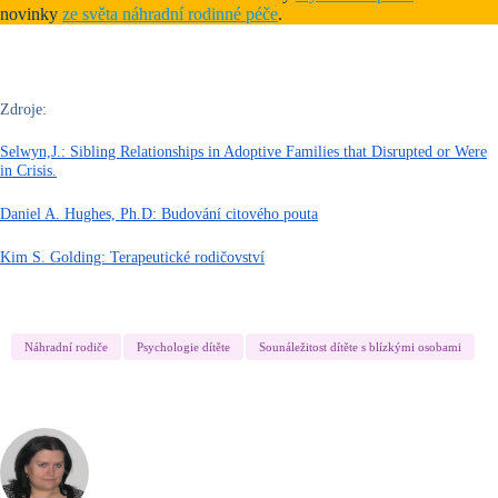
novinky
ze světa náhradní rodinné péče
.
Zdroje:
Selwyn,J.: Sibling Relationships in Adoptive Families that Disrupted or Were
in Crisis.
Daniel A. Hughes, Ph.D: Budování citového pouta
Kim S. Golding: Terapeutické rodičovství
Náhradní rodiče
Psychologie dítěte
Sounáležitost dítěte s blízkými osobami