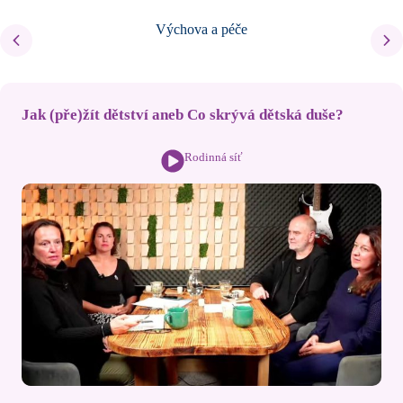
Výchova a péče
Jak (pře)žít dětství aneb Co skrývá dětská duše?
Rodinná síť