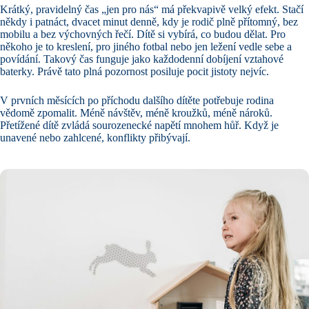
Krátký, pravidelný čas „jen pro nás“ má překvapivě velký efekt. Stačí
někdy i patnáct, dvacet minut denně, kdy je rodič plně přítomný, bez
mobilu a bez výchovných řečí. Dítě si vybírá, co budou dělat. Pro
někoho je to kreslení, pro jiného fotbal nebo jen ležení vedle sebe a
povídání. Takový čas funguje jako každodenní dobíjení vztahové
baterky. Právě tato plná pozornost posiluje pocit jistoty nejvíc.
V prvních měsících po příchodu dalšího dítěte potřebuje rodina
vědomě zpomalit. Méně návštěv, méně kroužků, méně nároků.
Přetížené dítě zvládá sourozenecké napětí mnohem hůř. Když je
unavené nebo zahlcené, konflikty přibývají.