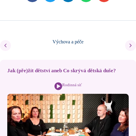
Výchova a péče
Jak (pře)žít dětství aneb Co skrývá dětská duše?
Rodinná síť