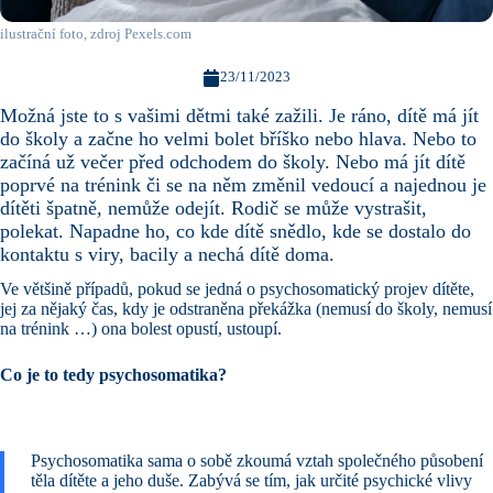
ilustrační foto, zdroj Pexels.com
23/11/2023
Možná jste to s vašimi dětmi také zažili. Je ráno, dítě má jít
do školy a začne ho velmi bolet bříško nebo hlava. Nebo to
začíná už večer před odchodem do školy. Nebo má jít dítě
poprvé na trénink či se na něm změnil vedoucí a najednou je
dítěti špatně, nemůže odejít. Rodič se může vystrašit,
polekat. Napadne ho, co kde dítě snědlo, kde se dostalo do
kontaktu s viry, bacily a nechá dítě doma.
Ve většině případů, pokud se jedná o psychosomatický projev dítěte,
jej za nějaký čas, kdy je odstraněna překážka (nemusí do školy, nemusí
na trénink …) ona bolest opustí, ustoupí.
Co je to tedy psychosomatika?
Psychosomatika sama o sobě zkoumá vztah společného působení
těla dítěte a jeho duše. Zabývá se tím, jak určité psychické vlivy