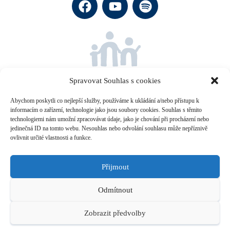
Společně za dobrou náhradní
rodinnou péči.
Spravovat Souhlas s cookies
Abychom poskytli co nejlepší služby, používáme k ukládání a/nebo přístupu k
informacím o zařízení, technologie jako jsou soubory cookies. Souhlas s těmito
technologiemi nám umožní zpracovávat údaje, jako je chování při procházení nebo
jedinečná ID na tomto webu. Nesouhlas nebo odvolání souhlasu může nepříznivě
Projekt vznikl za podpory
Nadace Jistota Komerční banky
a
ovlivnit určité vlastnosti a funkce.
organizace
Dobrá rodina
.
Rádi byste Rodinnou síť finančně podpořili?
Přijmout
číslo našeho účtu je: 2300291857/2010 (Kč), do poznámky k platbě
Odmítnout
uveďte tento text: RSDAR
Zobrazit předvolby
Zpracování osobních údajů
•
Zásady cookies