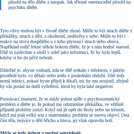
působí na tělo dítěte a naopak. Jak tělesné onemocnění působí na
psychiku dítěte.
Tyto vlivy mohou být v životě dítěte různé. Může to být strach dítěte z
překážky, strach z dětí, z okolností, nedůvěra v sebe. Může to být i
reakce na slova dospělého a z toho plynoucí strach nebo obava.
Například rodič řekne někde bokem dítěte, že je s ním hodně starostí.
Dítě to zaslechne a uloží v sobě jako informaci, že by bylo lepší,
kdyby si ho do péče nebrali.
Důležité je, abyste vnímali, zda se dítě setkalo s infektem, v jakém
prostředí bylo, co dělalo nebo jedlo v posledním období. Dítě tedy
nemá infekci, pokud byste přijeli k lékaři, nic by mu nezjistil, zřejmě
by vás poslal na další vyšetření, která by byla také negativní.
Poznávací znamení, že se může jednat spíše o psychosomatický
problém u dítěte je, že pokud mu odstraníme překážku, ve většině
případů problém zmizí. Když má jít opět do školy nebo na trénink,
když má psát velký test z matematiky, problém se znovu objeví. Ona
část těla, nejvíce u dětí břicho a hlava, jej však opravdu bolí.
Může se tedy jednat o možné souvislosti: