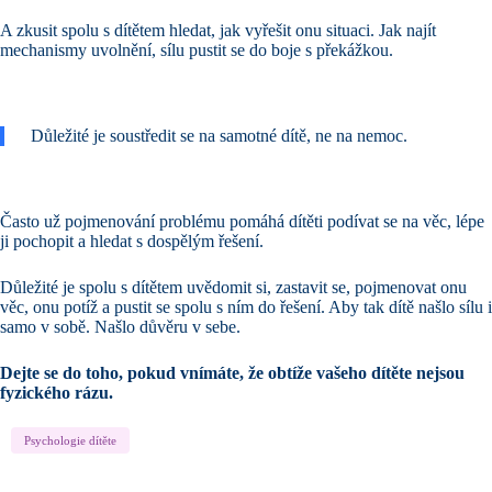
A zkusit spolu s dítětem hledat, jak vyřešit onu situaci. Jak najít
mechanismy uvolnění, sílu pustit se do boje s překážkou.
Důležité je soustředit se na samotné dítě, ne na nemoc.
Často už pojmenování problému pomáhá dítěti podívat se na věc, lépe
ji pochopit a hledat s dospělým řešení.
Důležité je spolu s dítětem uvědomit si, zastavit se, pojmenovat onu
věc, onu potíž a pustit se spolu s ním do řešení. Aby tak dítě našlo sílu i
samo v sobě. Našlo důvěru v sebe.
Dejte se do toho, pokud vnímáte, že obtíže vašeho dítěte nejsou
fyzického rázu.
Psychologie dítěte