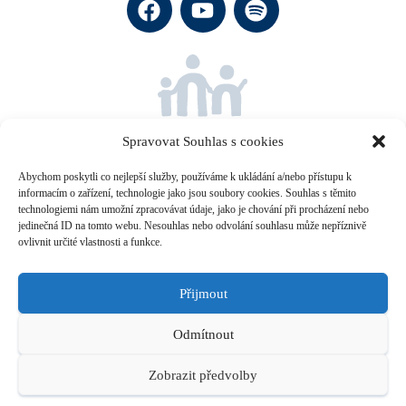
Společně za dobrou náhradní
rodinnou péči.
Spravovat Souhlas s cookies
Abychom poskytli co nejlepší služby, používáme k ukládání a/nebo přístupu k
informacím o zařízení, technologie jako jsou soubory cookies. Souhlas s těmito
technologiemi nám umožní zpracovávat údaje, jako je chování při procházení nebo
jedinečná ID na tomto webu. Nesouhlas nebo odvolání souhlasu může nepříznivě
Projekt vznikl za podpory
Nadace Jistota Komerční banky
a
ovlivnit určité vlastnosti a funkce.
organizace
Dobrá rodina
.
Rádi byste Rodinnou síť finančně podpořili?
Přijmout
číslo našeho účtu je: 2300291857/2010 (Kč), do poznámky k
Odmítnout
platbě uveďte tento text: RSDAR
Zobrazit předvolby
Zpracování osobních údajů
•
Zásady cookies