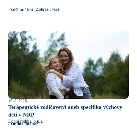
(
Zobrazit vše
)
Další události
10. 8. 2026
Terapeutické rodičovství aneb specifika výchovy
dětí v NRP
Dobrá rodina, o.p.s.
/ Online událost