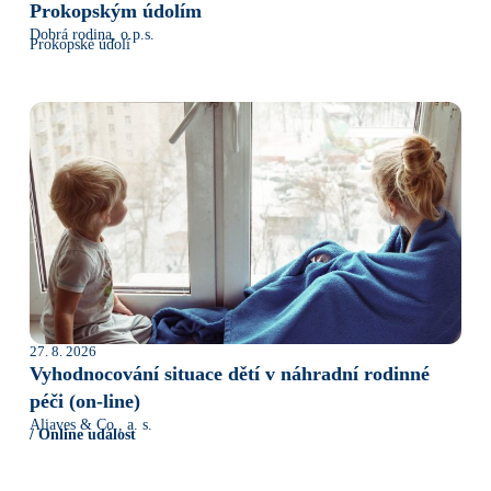
Prokopským údolím
Dobrá rodina, o.p.s.
Prokopské údolí
27. 8. 2026
Vyhodnocování situace dětí v náhradní rodinné
péči (on-line)
Aliaves & Co., a. s.
/ Online událost