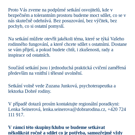
Proto Vás zveme na podpůrné setkání osvojitelů, kde v
bezpečném a tolerantním prostoru budeme moct sdílet, co se v
nás skutečně odehrává. Bez posuzování, bez výčitek, bez
pochyb, co si ostatní pomyslí.
Na setkání můžete otevřít jakékoli téma, které se týká Vašeho
rodinného fungování, a které chcete sdílet s ostatními. Dostane
se vám přijetí, a pokud budete chtít, i zkušenosti, rady a
inspirace od ostatních.
Součástí setkání jsou i jednoduchá praktická cvičení zaměřená
především na vnitřní i tělesné uvolnění.
Setkání volně vede Zuzana Junková, psychoterapeutka a
lektorka Dobré rodiny.
V případě dotazů prosím kontaktujte regionální poradkyni:
Lenka Seinerová, lenka.seinerova@dobrarodina.cz, +420 724
111 917.
V rámci této skupiny/klubu se budeme setkávat
několikrát ročně a sdílet co je potřeba, samozřejmě vždy