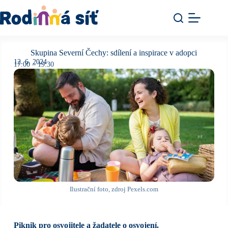
Skupina Severní Čechy: sdílení a inspirace v adopci
12. 6. 2024
17:00
– 19:30
Ilustrační foto, zdroj Pexels.com
Piknik pro osvojitele a žadatele o osvojení.