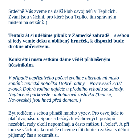
Srdečně Vás zveme na další klub osvojitelů v Teplicích.
Zváni jsou všichni, pro které jsou Teplice tím správným
místem na setkání:-)
Tentokrát si uděláme piknik v Zámecké zahradě – s sebou
si tedy vemte deku a oblíbený hrneček, k dispozici bude
drobné občerstvení.
Konkrétní místo setkání dáme vědět přihlášeným
účastníkům.
V případě nepříznivého počasí zvolíme alternativní místo
konání: teplická pobočka Dobré rodiny – Novoveská 3107 –
zvonek Dobrá rodina najdete u předního vchodu se schody.
Neplacené parkoviště i autobusová zastávka (Teplice,
Novoveská) jsou hned před domem. )
Být rodičem s sebou přináší mnoho výzev. Pro osvojitele to
platí dvojnásob. Spousta běžných výchovných postupů
nezabírá, rady okolí nepomáhají a často můžou i „bolet“. A při
tom se všichni jako rodiče chceme cítit dobře a zažívat s dětmi
příjemný čas a rozumět si.