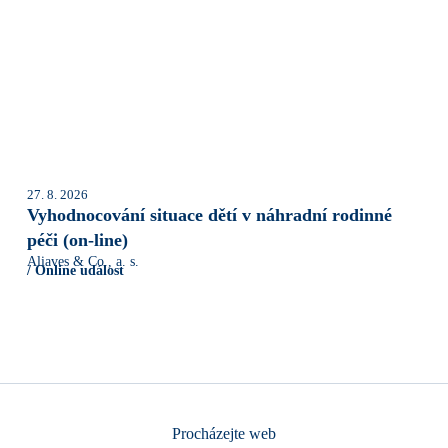
27. 8. 2026
Vyhodnocování situace dětí v náhradní rodinné
péči (on-line)
Aliaves & Co., a. s.
/ Online událost
Procházejte web