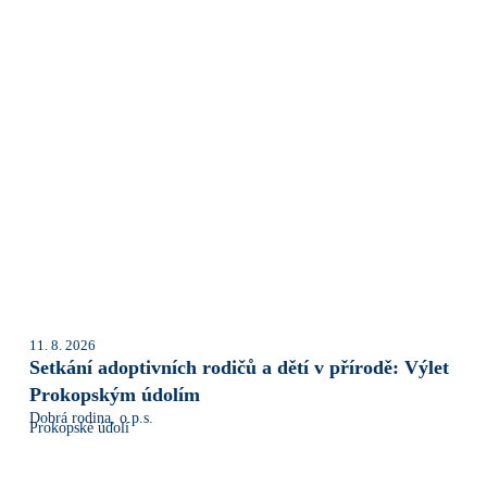
11. 8. 2026
Setkání adoptivních rodičů a dětí v přírodě: Výlet
Prokopským údolím
Dobrá rodina, o.p.s.
Prokopské údolí