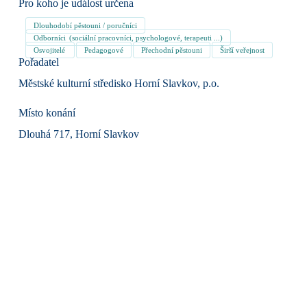
Pro koho je událost určena
Dlouhodobí pěstouni / poručníci
Odborníci (sociální pracovníci, psychologové, terapeuti ...)
Osvojitelé
Pedagogové
Přechodní pěstouni
Širší veřejnost
Pořadatel
Městské kulturní středisko Horní Slavkov, p.o.
Místo konání
Dlouhá 717, Horní Slavkov