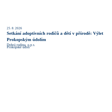
25. 8. 2026
Setkání adoptivních rodičů a dětí v přírodě: Výlet
Prokopským údolím
Dobrá rodina, o.p.s.
Prokopské údolí