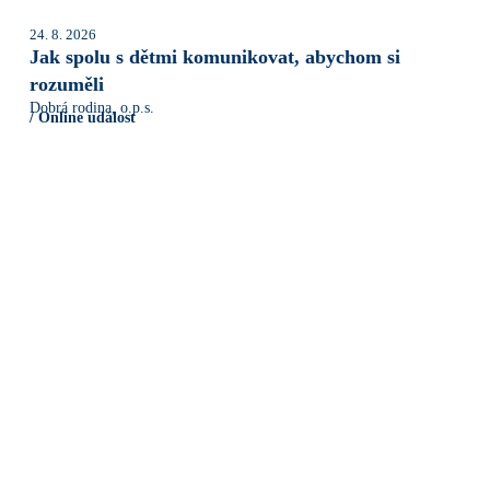
24. 8. 2026
Jak spolu s dětmi komunikovat, abychom si
rozuměli
Dobrá rodina, o.p.s.
/ Online událost