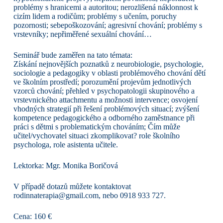
problémy s hranicemi a autoritou; nerozlišená náklonnost k
cizím lidem a rodičům; problémy s učením, poruchy
pozornosti; sebepoškozování; agresivní chování; problémy s
vrstevníky; nepřiměřené sexuální chování…
Seminář bude zaměřen na tato témata:
Získání nejnovějších poznatků z neurobiologie, psychologie,
sociologie a pedagogiky v oblasti problémového chování dětí
ve školním prostředí; porozumění projevům jednotlivých
vzorců chování; přehled v psychopatologii skupinového a
vrstevnického attachmentu a možnosti intervence; osvojení
vhodných strategií při řešení problémových situací; zvýšení
kompetence pedagogického a odborného zaměstnance při
práci s dětmi s problematickým chováním; Čím může
učitel/vychovatel situaci zkomplikovat? role školního
psychologa, role asistenta učitele.
Lektorka: Mgr. Monika Boričová
V případě dotazů můžete kontaktovat
rodinnaterapia@gmail.com, nebo 0918 933 727.
Cena: 160 €