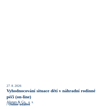
27. 8. 2026
Vyhodnocování situace dětí v náhradní rodinné
péči (on-line)
Aliaves & Co., a. s.
/ Online událost