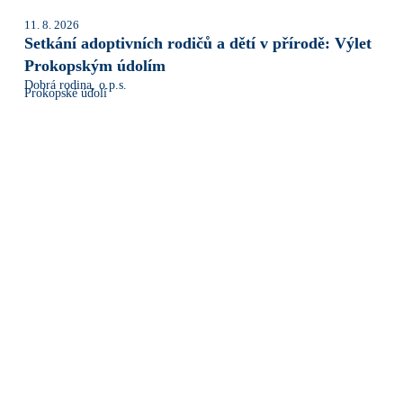
11. 8. 2026
Setkání adoptivních rodičů a dětí v přírodě: Výlet
Prokopským údolím
Dobrá rodina, o.p.s.
Prokopské údolí