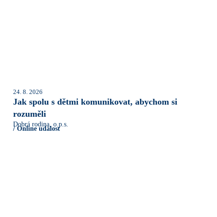
24. 8. 2026
Jak spolu s dětmi komunikovat, abychom si
rozuměli
Dobrá rodina, o.p.s.
/ Online událost