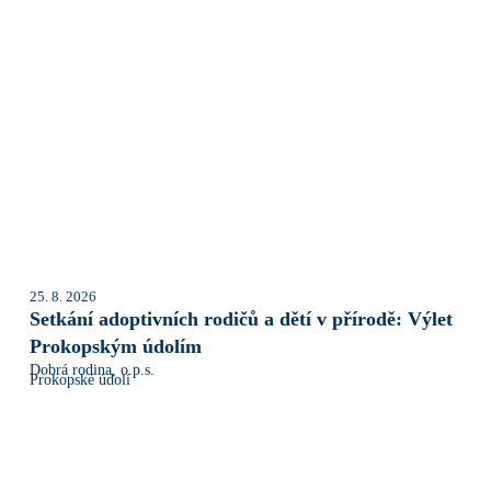
25. 8. 2026
Setkání adoptivních rodičů a dětí v přírodě: Výlet
Prokopským údolím
Dobrá rodina, o.p.s.
Prokopské údolí