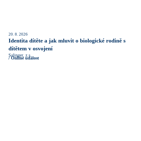
20. 8. 2026
Identita dítěte a jak mluvit o biologické rodině s
dítětem v osvojení
Salinger, z.s.
/ Online událost