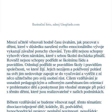
Ilustrační foto, zdroj Unsplash.com
Mnozí učitelé věnovali hodně času úvahám, jak pracovat s
dětmi, které v důsledku narušení svého emocionálního vývoje
vykazují závažné poruchy chování. Tyto děti nejsou schopny
vyhovět všem nárokům, které s sebou školní docházka přináší.
Rovněž nejsou schopny podřídit se školnímu řádu a
pravidlům. Odmítají podřídit se pravidlům školy i pravidlům
společnosti, ve které žijí. Jejich nezájem a pokřivený pohled
na svět jim nedovoluje zapojit se do vyučování a vytěžit z ní
něco užitečného pro svůj osobní růst. Cílem vzdělávání je
usnadnit pedagogickým a odborným zaměstnancům orientaci
v problematice dětí a poskytnout jim vhodné strategie při práci
s těmito dětmi, které jsou realizovatelné v našich podmínkách.
Během vzdělávání se budeme věnovat např. těmto tématům:
disociace/odpojené dítě; krádeže, lži, podvádění;
hypochondrické projevy; neplnění povinnosti, nepořádek;