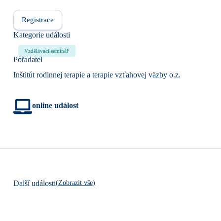
Registrace
Kategorie události
Vzdělávací seminář
Pořadatel
Inštitút rodinnej terapie a terapie vzťahovej väzby o.z.
online událost
(
Zobrazit vše
)
Další události