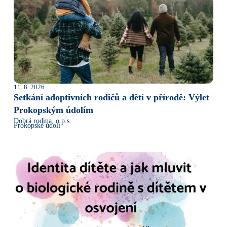
11. 8. 2026
Setkání adoptivních rodičů a dětí v přírodě: Výlet
Prokopským údolím
Dobrá rodina, o.p.s.
Prokopské údolí