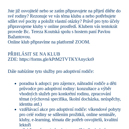
Jste již osvojitelé nebo se zatím připravujete na přijetí dítěte do
své rodiny? Rezonuje ve vás téma klubu a nebo potřebujete
sdílet své pocity a položit vlastní otázky? Právě pro tyto účely
připravujeme kluby v online prostředí. Klubem vás tentokrát
provede Bc. Tereza Koutská spolu s hostem paní Pavlou
Bažantovou.
Online klub připravíme na platformě ZOOM.
PŘIHLÁSIT SE NA KLUB
ZDE:
https://forms.gle/kPtM2TVTKYAnycks9
Dále nabízíme tyto služby pro adoptivní rodiče:
poradna k adopci: pro zájemce, náhradní rodiče a děti
průvodce pro adoptivní rodiny: konzultace a výběr
vhodných služeb pro konkrétní rodinu, zpracování
témat (výchovná specifika, školní docházka, neúspěchy,
identita atd.)
vzdělávací akce pro adoptivní rodiče: víkendové pobyty
pro celé rodiny se sdílením prožitků, online semináře,
kluby, e-learning, témata dle potřeb osvojitelů, kvalitní
lektoři