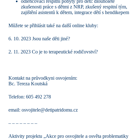
odlehčovací respitní pobyty pro děti: dlouholeté
zkušenosti práce s dětmi z NRP, zkušený respitní tým,
zajištění asistentů k dětem, integrace dětí s hendikepem
Můžete se přihlásit také na další online kluby:
6. 10. 2023 Jsou naše děti jiné?
2. 11. 2023 Co je to terapeutické rodičovství?
Kontakt na průvodkyni osvojením:
Bc. Tereza Koutská
Telefon: 605 492 278
email: osvojitele@detipatridomu.cz
– – – – – – – –
Aktivity projektu „Akce pro osvojitele a osvěta problematiky