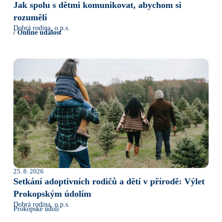
Jak spolu s dětmi komunikovat, abychom si
rozuměli
Dobrá rodina, o.p.s.
/ Online událost
25. 8. 2026
Setkání adoptivních rodičů a dětí v přírodě: Výlet
Prokopským údolím
Dobrá rodina, o.p.s.
Prokopské údolí