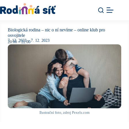
Biologická rodina – nic o ní nevíme – online klub pro
osvojitele
7. 12. 2023
– 7. 12. 2023
20:00
– 22:00
Ilustrační foto, zdroj Pexels.com