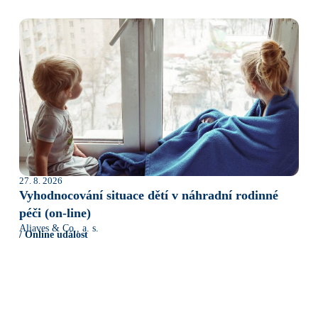
27. 8. 2026
Vyhodnocování situace dětí v náhradní rodinné
péči (on-line)
Aliaves & Co., a. s.
/ Online událost